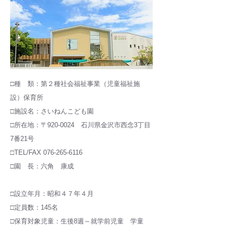
□種 類：第２種社会福祉事業（児童福祉施
設）保育所
□施設名：さいねんこども園
□所在地：〒920-0024 石川県金沢市西念3丁目
7番21号
□TEL/FAX 076-265-6116
□園 長：六角 康成
□設立年月：昭和４７年４月
□定員数：145名
□保育対象児童：生後8週～就学前児童 学童