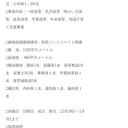
児：小学校1～3年生
□事業内容：一時保育、乳児保育、障がい児保
育、延長保育、学童保育、年末保育、地域子育
て支援事業
□建物規模建物構造：鉄筋コンクリート２階建
□敷 地：1320平方メートル
□延面積 ：966平方メートル
□職員構成：園長1名 副園長1名 保育教諭19
名 栄養士等3名 事務員１名 学童指導員１
名 保育補助員3名
□嘱託医：内科医１名、薬剤師
１名、歯科医１
名
□休園日：日曜日、祝日、祭日、12月29日～1月
3日まで
□保育時間