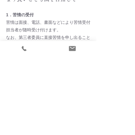
1．苦情の受付
苦情は面接、電話、書面などにより苦情受付
担当者が随時受け付けます。
なお、第三者委員に直接苦情を申し出ること
もできます。
（1）解決責任者 主幹教諭：蓑谷幸恵
（2）担当者受付
（3）第三者委員会
2．苦情受付の報告・確認
苦情受付担当者が受け付けた苦情を苦情解決
責任者と第三者委員（苦情申出者が第三者委
員への報告を拒否した場合を除く）に報告い
たします。第三者委員は内容を確認し、苦情
申出者に対して、報告を受けた旨を通知しま
す。