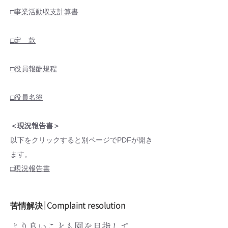
□事業活動収支計算書
□定 款
□役員報酬規程
□役員名簿
​＜現況報告書＞
以下をクリックすると別ページでPDFが開き
ます。
□現況報告書
｜Complaint resolution
苦情解決
より良いこども園を目指して