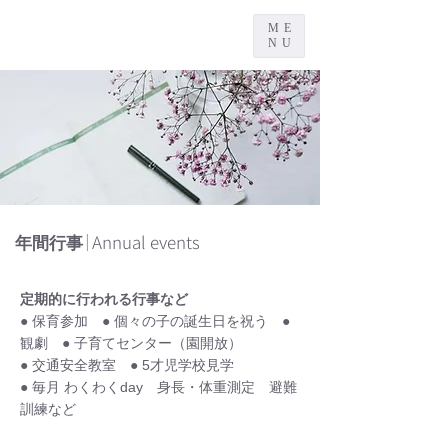
ME
NU
｜Annual events
年間行事
定期的に行われる行事など
● 保育参加 ● 個々の子の誕生日を祝う ●
観劇 ● 子育てセンター（園開放）
● 交通安全教室 ● 5才児学校見学
● 毎月 わくわくday 身長・体重測定 避難
訓練など